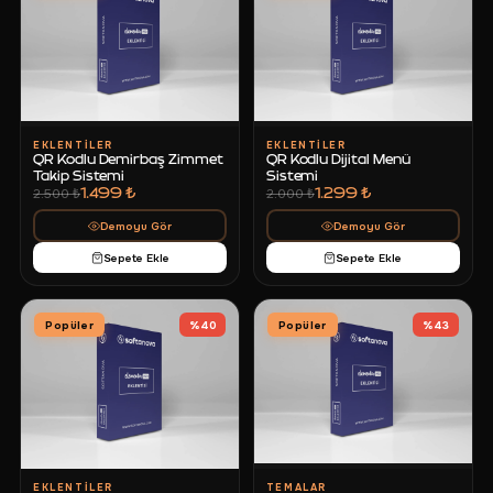
EKLENTILER
EKLENTILER
QR Kodlu Demirbaş Zimmet
QR Kodlu Dijital Menü
Takip Sistemi
Sistemi
1.499 ₺
1.299 ₺
2.500 ₺
2.000 ₺
Demoyu Gör
Demoyu Gör
Sepete Ekle
Sepete Ekle
Popüler
%
40
Popüler
%
43
EKLENTILER
TEMALAR