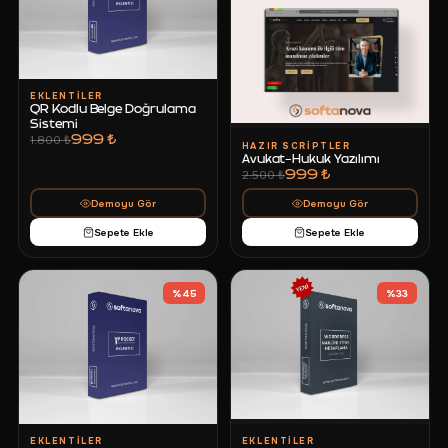
EKLENTILER
QR Kodlu Belge Doğrulama
Sistemi
999 ₺
1.800 ₺
HAZIR SCRIPTLER
Avukat-Hukuk Yazılımı
999 ₺
2.500 ₺
Demoyu Gör
Demoyu Gör
Sepete Ekle
Sepete Ekle
%
45
%
33
EKLENTILER
EKLENTILER