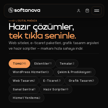
01 / DİJİTAL MAĞAZA
Hazır çözümler,
tek tıkla seninle.
ANASAYFA
Web siteleri, e-ticaret paketleri, grafik tasarım arşivleri
HIZMETLER
ve hazır scriptler — markanı hızla sahaya indir.
MAĞAZA
REFERANSLAR
Tümü
Eklentiler
Temalar
36
11
2
HAKKIMIZDA
WordPress Hizmetleri
Çekim & Prodüksiyon
3
1
BLOG
Web Tasarım
E-Ticaret
Grafik Tasarım
2
3
3
BACKORDER
Sanal Santral
Hazır Scriptler
1
8
BAYILIK
Hizmet Yenileme
2
İLETIŞIM