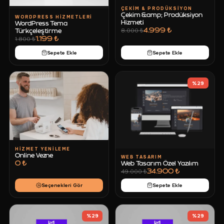
ÇEKIM & PRODÜKSIYON
Çekim &amp; Prodüksiyon
WORDPRESS HIZMETLERI
Hizmeti
WordPress Tema
4.999 ₺
8.000 ₺
Türkçeleştirme
1.199 ₺
1.800 ₺
Sepete Ekle
Sepete Ekle
%
29
HIZMET YENILEME
Online Vezne
WEB TASARIM
0 ₺
Web Tasarım Özel Yazılım
34.900 ₺
49.000 ₺
Seçenekleri Gör
Sepete Ekle
%
29
%
29