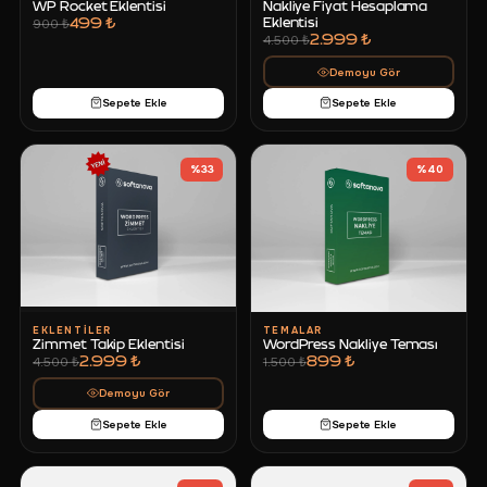
WP Rocket Eklentisi
Nakliye Fiyat Hesaplama
499 ₺
Eklentisi
900 ₺
2.999 ₺
4.500 ₺
Demoyu Gör
Sepete Ekle
Sepete Ekle
%
33
%
40
EKLENTILER
TEMALAR
Zimmet Takip Eklentisi
WordPress Nakliye Teması
2.999 ₺
899 ₺
4.500 ₺
1.500 ₺
Demoyu Gör
Sepete Ekle
Sepete Ekle