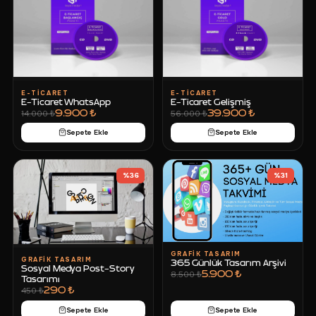
E-TICARET
E-TICARET
E-Ticaret WhatsApp
E-Ticaret Gelişmiş
9.900 ₺
39.900 ₺
14.000 ₺
56.000 ₺
Sepete Ekle
Sepete Ekle
%
36
%
31
GRAFIK TASARIM
GRAFIK TASARIM
365 Günlük Tasarım Arşivi
Sosyal Medya Post-Story
5.900 ₺
8.500 ₺
Tasarımı
290 ₺
450 ₺
Sepete Ekle
Sepete Ekle