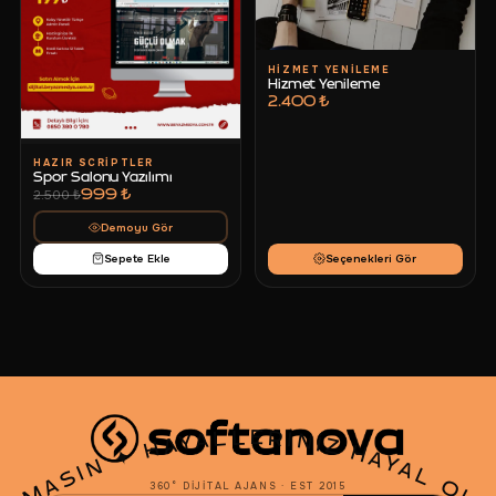
HIZMET YENILEME
Hizmet Yenileme
2.400 ₺
HAZIR SCRIPTLER
Spor Salonu Yazılımı
999 ₺
2.500 ₺
Demoyu Gör
Sepete Ekle
Seçenekleri Gör
✦
360° DIJITAL AJANS · EST 2015