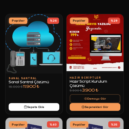
Popüler
%
26
Popüler
%
29
HAZIR SCRIPTLER
SANAL SANTRAL
Hazır Script Kurulum
Sanal Santral Çözümü
Çözümü
11.900 ₺
16.000 ₺
3.900 ₺
5.500 ₺
Demoyu Gör
Sepete Ekle
Seçenekleri Gör
Popüler
%
40
Popüler
%
35