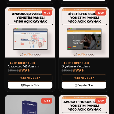
%
60
%
60
HAZIR SCRIPTLER
HAZIR SCRIPTLER
Anaokulu V2 Yazılımı
Diyetisyen Yazılımı
999 ₺
999 ₺
2.500 ₺
2.500 ₺
Demoyu Gör
Demoyu Gör
Sepete Ekle
Sepete Ekle
%
44
%
60