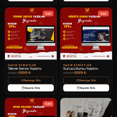
%
60
%
60
HAZIR SCRIPTLER
HAZIR SCRIPTLER
Teknik Servis Yazılımı
Sürücü Kursu Yazılımı
999 ₺
999 ₺
2.500 ₺
2.500 ₺
Demoyu Gör
Demoyu Gör
Sepete Ekle
Sepete Ekle
%
60