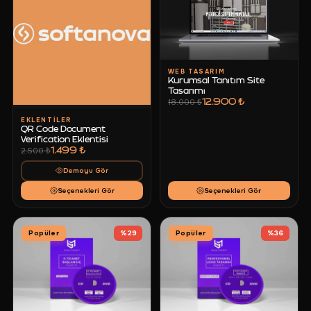
WEB TASARIM
Kurumsal Tanıtım Site
Tasarımı
12.900 ₺
18.000 ₺
EKLENTILER
QR Code Document
Verification Eklentisi
1.499 ₺
2.500 ₺
Demoyu Gör
Seçenekleri Gör
Seçenekleri Gör
Popüler
%
29
Popüler
%
36