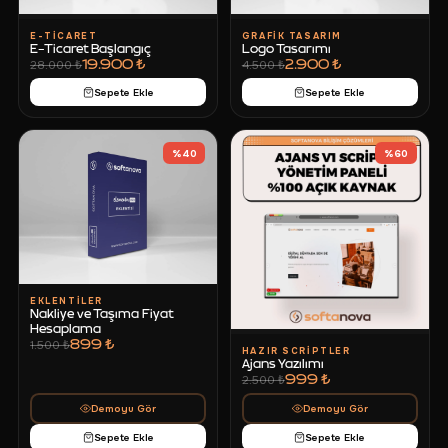
E-TICARET
GRAFIK TASARIM
E-Ticaret Başlangıç
Logo Tasarımı
19.900 ₺
2.900 ₺
28.000 ₺
4.500 ₺
Sepete Ekle
Sepete Ekle
%
40
%
60
EKLENTILER
Nakliye ve Taşıma Fiyat
Hesaplama
899 ₺
1.500 ₺
HAZIR SCRIPTLER
Ajans Yazılımı
999 ₺
2.500 ₺
Demoyu Gör
Demoyu Gör
Sepete Ekle
Sepete Ekle