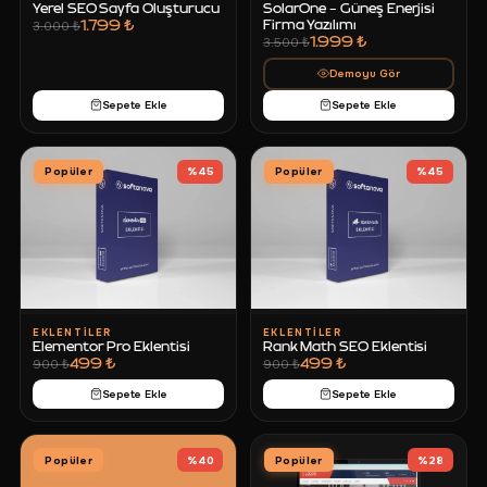
Yerel SEO Sayfa Oluşturucu
SolarOne - Güneş Enerjisi
1.799 ₺
Firma Yazılımı
3.000 ₺
1.999 ₺
3.500 ₺
Demoyu Gör
Sepete Ekle
Sepete Ekle
Popüler
%
45
Popüler
%
45
EKLENTILER
EKLENTILER
Elementor Pro Eklentisi
Rank Math SEO Eklentisi
499 ₺
499 ₺
900 ₺
900 ₺
Sepete Ekle
Sepete Ekle
Popüler
%
40
Popüler
%
28