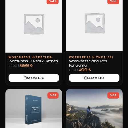
%
42
%
38
WORDPRESS HIZMETLERI
WORDPRESS HIZMETLERI
WordPress Güvenlik Hizmeti
WordPress Sanal Pos
699 ₺
Kurulumu
1.200 ₺
499 ₺
800 ₺
Sepete Ekle
Sepete Ekle
%
33
%
38