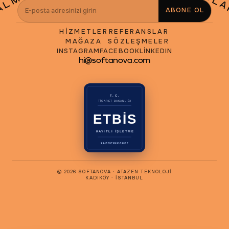
HAYALLERINIZ HAYAL OLA
KALMASIN
ABONE OL
HIZMETLER
REFERANSLAR
MAĞAZA
SÖZLEŞMELER
INSTAGRAM
FACEBOOK
LINKEDIN
hi@softanova.com
T.C.
TİCARET BAKANLIĞI
ETBİS
KAYITLI İŞLETME
3540257855106627
© 2026 SOFTANOVA · ATAZEN TEKNOLOJI
KADIKÖY · İSTANBUL