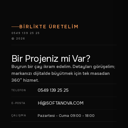
ANASAYFA
BİRLİKTE ÜRETELİM
HIZMETLERIMIZ
0549 139 25 25
ÜRÜNLERIMIZ
© 2026
REFERANSLAR
Bir Projeniz mi Var?
HAKKIMIZDA
Buyrun bir çay ikram edelim. Detayları görüşelim;
BLOG
markanızı dijitalde büyütmek için tek masadan
360° hizmet.
BAYILIK
0549 139 25 25
TELEFON
İLETIŞIM
HI@SOFTANOVA.COM
E-POSTA
Pazartesi - Cuma 09:00 - 18:00
ÇALIŞMA