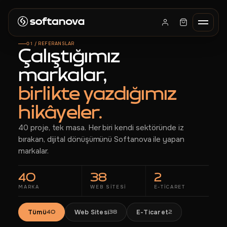
01 / REFERANSLAR
Çalıştığımız
markalar,
ANASAYFA
birlikte yazdığımız
HIZMETLER
hikâyeler.
MAĞAZA
40 proje, tek masa. Her biri kendi sektöründe iz
REFERANSLAR
bırakan, dijital dönüşümünü Softanova ile yapan
HAKKIMIZDA
markalar.
BLOG
40
38
2
BACKORDER
MARKA
WEB SITESI
E-TICARET
BAYILIK
Tümü
Web Sitesi
E-Ticaret
40
38
2
İLETIŞIM