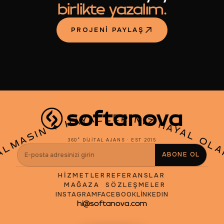
birlikte yazalım.
PROJENI PAYLAŞ
HAYALLERINIZ HAYAL OLA
✦
KALMASIN
360° DIJITAL AJANS · EST 2015
ABONE OL
HIZMETLER
REFERANSLAR
MAĞAZA
SÖZLEŞMELER
INSTAGRAM
FACEBOOK
LINKEDIN
hi@softanova.com