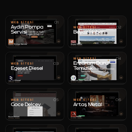
01
WEB SITESI
Aydın Pompa
02
WEB SITESI
Servisi
Beyaz Haber
Beyaz Haber
Aydın Pompa
Servisi
04
WEB SITESI
Erzurum Duru
03
WEB SITESI
Egeset Diesel
Temizlik
Egeset Diesel
Erzurum Duru
Temizlik
05
06
WEB SITESI
WEB SITESI
Goce Delcev
Artaş Metal
Goce Delcev
Artaş Metal