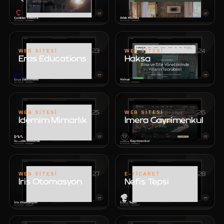
Çelikler Elektrik
DOA Houses
23
24
WEB SITESI
WEB SITESI
Eras Educations
Haksa
Eras Educations
Haksa
25
26
WEB SITESI
WEB SITESI
İdemim Mimarlık
İmera Gayrimenkul
İdemim Mimarlık
İmera Gayrimenkul
27
28
WEB SITESI
E-TICARET
İris Otomasyon
Nefis Tepsi
İris Otomasyon
Nefis Tepsi