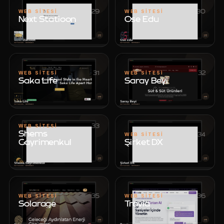
29
30
WEB SITESI
WEB SITESI
Next Statioon
Ose Edu
Next Statioon
Ose Edu
31
32
WEB SITESI
WEB SITESI
Saka Life
Saray Beyi
Saka Life
Saray Beyi
33
WEB SITESI
Shems
34
WEB SITESI
Gayrimenkul
Şirket DX
Şirket DX
Shems
Gayrimenkul
35
36
WEB SITESI
WEB SITESI
Solarage
Travia
Solarage
Travia