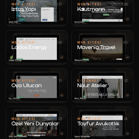
07
08
WEB SITESI
WEB SITESI
İztaş Yapı
Kautmann
İztaş Yapı
Kautmann
09
10
WEB SITESI
WEB SITESI
Lodos Energy
Mavenio Travel
Lodos Energy
Mavenio Travel
11
12
WEB SITESI
E-TICARET
Oya Ulucan
Nour Atelier
Oya Ulucan
Nour Atelier
13
14
WEB SITESI
WEB SITESI
Özel Yeni Dünyalar
Tayfur Avukatlık
Özel Yeni Dünyalar
Tayfur Avukatlık