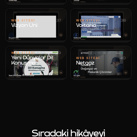
37
38
WEB SITESI
WEB SITESI
Vizyon Üni
Voltaria
Vizyon Üni
Voltaria
39
WEB SITESI
Yeni Dünyalar Dil
40
WEB SITESI
Konuşma
Netgaz
Netgaz
Yeni Dünyalar Dil
Konuşma
Sıradaki hikâyeyi