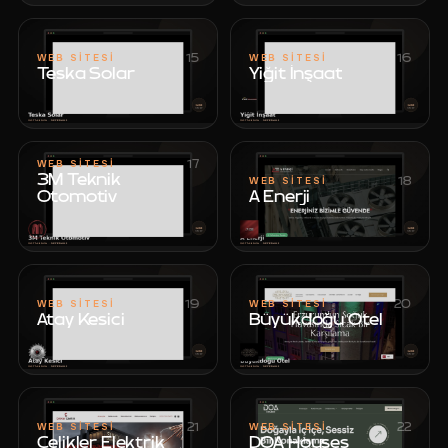
15
16
WEB SITESI
WEB SITESI
Teska Solar
Yiğit İnşaat
Teska Solar
Yiğit İnşaat
17
WEB SITESI
3M Teknik
18
WEB SITESI
Otomotiv
A Enerji
A Enerji
3M Teknik
Otomotiv
19
20
WEB SITESI
WEB SITESI
Atay Kesici
Büyükdoğu Otel
Atay Kesici
Büyükdoğu Otel
21
22
WEB SITESI
WEB SITESI
Çelikler Elektrik
DOA Houses