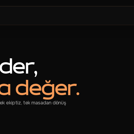
der,
 değer.
 Tek ekiptiz, tek masadan dönüş
R