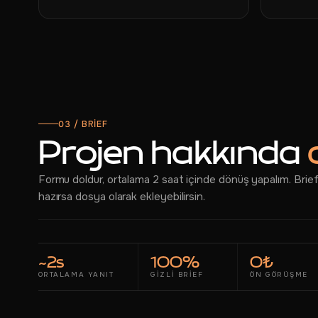
03 / BRİEF
Projen hakkında
Formu doldur, ortalama 2 saat içinde dönüş yapalım. Brie
hazırsa dosya olarak ekleyebilirsin.
~2s
100%
0₺
ORTALAMA YANIT
GIZLI BRIEF
ÖN GÖRÜŞME