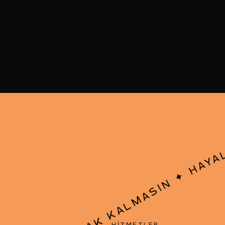
HAYA
✦