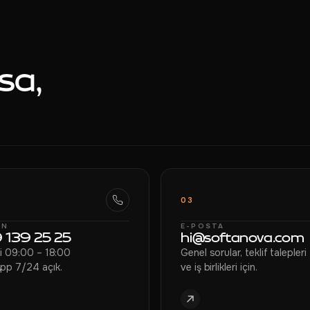
sa,
03
ON
E-POSTA
 139 25 25
hi@softanova.com
çi 09:00 – 18:00
Genel sorular, teklif talepleri
pp 7/24 açık.
ve iş birlikleri için.