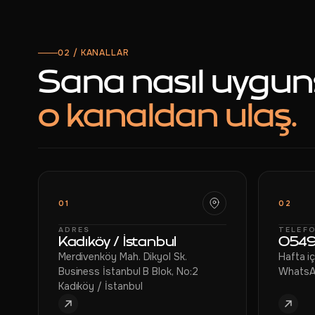
HAKKIMIZDA
BLOG
02 / KANALLAR
Sana nasıl uygun
BACKORDER
o kanaldan ulaş.
BAYILIK
İLETIŞIM
01
02
ADRES
TELEF
Kadıköy / İstanbul
0549
Merdivenköy Mah. Dikyol Sk.
Hafta i
Business İstanbul B Blok, No:2
WhatsA
Kadıköy / İstanbul