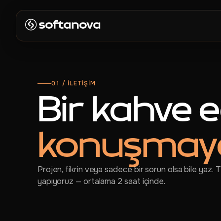
ANASAYFA
01 / İLETİŞİM
Bir kahve e
HIZMETLER
konuşmaya
MAĞAZA
Projen, fikrin veya sadece bir sorun olsa bile yaz.
REFERANSLA
yapıyoruz — ortalama 2 saat içinde.