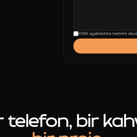
KVKK aydınlatma metnini okud
r telefon, bir kah