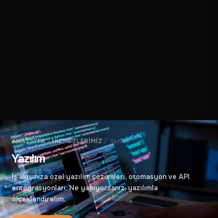
ANASAYFA
/
HIZMETLERIMIZ
/
Yazılım
Yazılım
İş akışınıza özel yazılım çözümleri, otomasyon ve API
entegrasyonları. Ne yapıyorsanız, yazılımla
ölçeklendirelim.