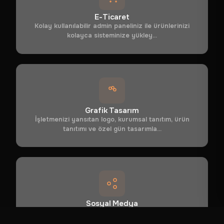
E-Ticaret
Kolay kullanılabilir admin paneliniz ile ürünlerinizi
kolayca sisteminize yükley...
Grafik Tasarım
İşletmenizi yansıtan logo, kurumsal tanıtım, ürün
tanıtımı ve özel gün tasarımla...
Sosyal Medya
Profesyonel sosyal medya yönetimi hizmetleri ile
markanızı büyütüyoruz....