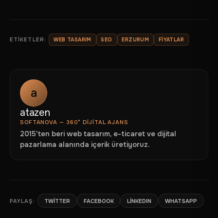
HIZMETLERIMIZ
ÜRÜNLERIMIZ
REFERANSLAR
ETIKETLER:
WEB TASARIM
SEO
ERZURUM
FIYATLAR
HAKKIMIZDA
BLOG
a
BAYILIK
atazen
İLETIŞIM
SOFTANOVA — 360° DIJITAL AJANS
2015'ten beri web tasarım, e-ticaret ve dijital
pazarlama alanında içerik üretiyoruz.
PAYLAŞ:
TWITTER
FACEBOOK
LINKEDIN
WHATSAPP