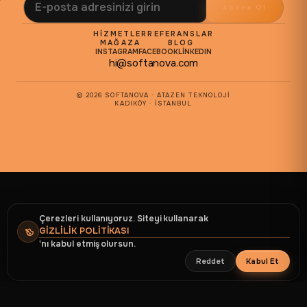
HAYALLERINIZ HAYAL OLARAK KALMASIN ✦ HAYALLERINIZ HAYA
Abone Ol
HIZMETLER
REFERANSLAR
MAĞAZA
BLOG
INSTAGRAM
FACEBOOK
LINKEDIN
hi@softanova.com
© 2026 SOFTANOVA · ATAZEN TEKNOLOJI
KADIKÖY · İSTANBUL
Çerezleri kullanıyoruz. Siteyi kullanarak
GIZLILIK POLITIKASI
'nı kabul etmiş olursun.
Reddet
Kabul Et