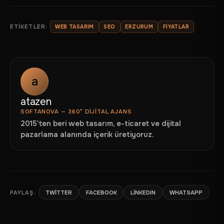
HIZMETLERIMIZ
ÜRÜNLERIMIZ
ETIKETLER:
WEB TASARIM
SEO
ERZURUM
FIYATLAR
REFERANSLAR
HAKKIMIZDA
BLOG
a
BAYILIK
atazen
İLETIŞIM
SOFTANOVA — 360° DIJITAL AJANS
2015'ten beri web tasarım, e-ticaret ve dijital
pazarlama alanında içerik üretiyoruz.
PAYLAŞ:
TWITTER
FACEBOOK
LINKEDIN
WHATSAPP