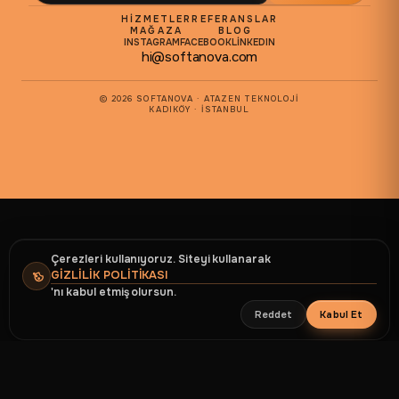
HAYALLERINIZ HAYAL OLARAK KALMASIN ✦ HAYALLERINIZ HAY
HIZMETLER
REFERANSLAR
MAĞAZA
BLOG
INSTAGRAM
FACEBOOK
LINKEDIN
hi@softanova.com
© 2026 SOFTANOVA · ATAZEN TEKNOLOJI
KADIKÖY · İSTANBUL
Çerezleri kullanıyoruz. Siteyi kullanarak
GIZLILIK POLITIKASI
'nı kabul etmiş olursun.
Reddet
Kabul Et
ANASAYFA
MAĞAZA
HIZMET
HESAP