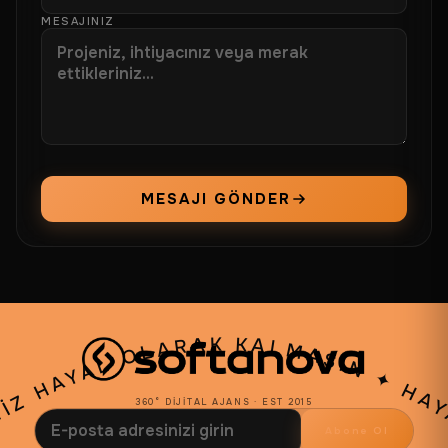
MESAJINIZ
MESAJI GÖNDER
NIZ HAYAL OLARAK KALMASIN
✦
360° DIJITAL AJANS · EST 2015
Abone Ol